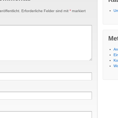
Un
röffentlicht.
Erforderliche Felder sind mit
*
markiert
Me
An
Ei
Ko
Wo