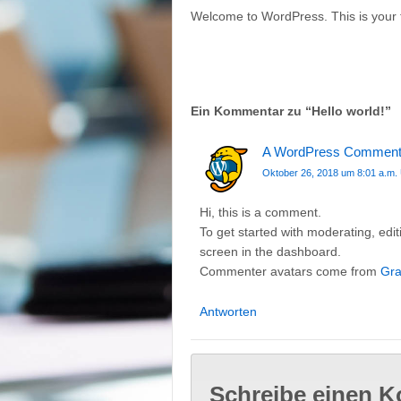
Welcome to WordPress. This is your firs
Ein Kommentar zu “
Hello world!
”
A WordPress Comment
Oktober 26, 2018 um 8:01 a.m.
Hi, this is a comment.
To get started with moderating, ed
screen in the dashboard.
Commenter avatars come from
Gra
Antworten
Schreibe einen 