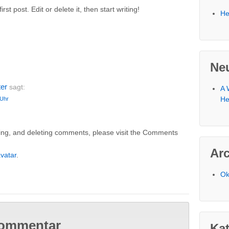
t post. Edit or delete it, then start writing!
He
Ne
er
sagt:
A 
He
 Uhr
iting, and deleting comments, please visit the Comments
Ar
vatar
.
Ok
Kommentar
Ka