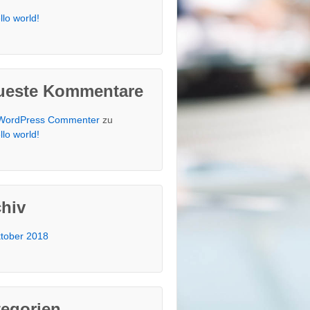
llo world!
ueste Kommentare
WordPress Commenter
zu
llo world!
chiv
tober 2018
tegorien